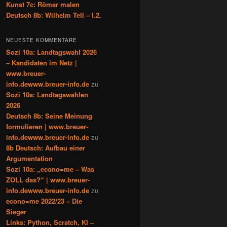
Kunst 7c: Römer malen
Deutsch 8b: Wilhelm Tell – I.2.
NEUESTE KOMMENTARE
Sozi 10a: Landtagswahl 2026
– Kandidaten im Netz |
www.breuer-
info.dewww.breuer-info.de
zu
Sozi 10a: Landtagswahlen
2026
Deutsch 8b: Seine Meinung
formulieren | www.breuer-
info.dewww.breuer-info.de
zu
8b Deutsch: Aufbau einer
Argumentation
Sozi 10a: „econo=me – Was
ZOLL das?“ | www.breuer-
info.dewww.breuer-info.de
zu
econo=me 2022/23 – Die
Sieger
Links: Python, Scratch, KI –