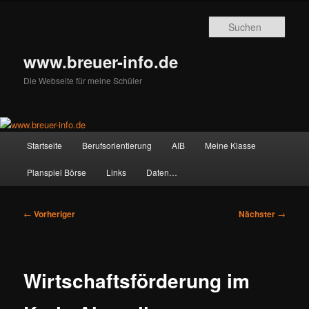
Zum
primären
Such
Inhalt
springen
www.breuer-info.de
Die Webseite für meine Schüler
Hauptmenü
Startseite
Berufsorientierung
AIB
Meine Klasse
Planspiel Börse
Links
Daten…
Beitragsnavigation
←
Vorheriger
Nächster
→
Wirtschaftsförderung im