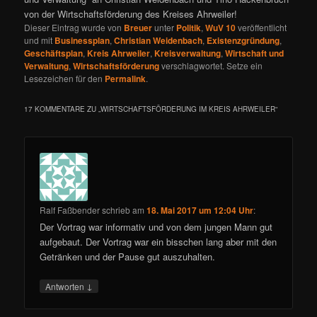
von der Wirtschaftsförderung des Kreises Ahrweiler!
Dieser Eintrag wurde von
Breuer
unter
Politik
,
WuV 10
veröffentlicht
und mit
Businessplan
,
Christian Weidenbach
,
Existenzgründung
,
Geschäftsplan
,
Kreis Ahrweiler
,
Kreisverwaltung
,
Wirtschaft und
Verwaltung
,
Wirtschaftsförderung
verschlagwortet. Setze ein
Lesezeichen für den
Permalink
.
17 KOMMENTARE ZU „
WIRTSCHAFTSFÖRDERUNG IM KREIS AHRWEILER
“
Ralf Faßbender
schrieb
am
18. Mai 2017 um 12:04 Uhr
:
Der Vortrag war informativ und von dem jungen Mann gut
aufgebaut. Der Vortrag war ein bisschen lang aber mit den
Getränken und der Pause gut auszuhalten.
↓
Antworten