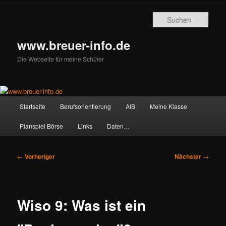
Zum
primären
Such
Inhalt
springen
www.breuer-info.de
Die Webseite für meine Schüler
Hauptmenü
Startseite
Berufsorientierung
AIB
Meine Klasse
Planspiel Börse
Links
Daten…
Beitragsnavigation
←
Vorheriger
Nächster
→
Wiso 9: Was ist ein