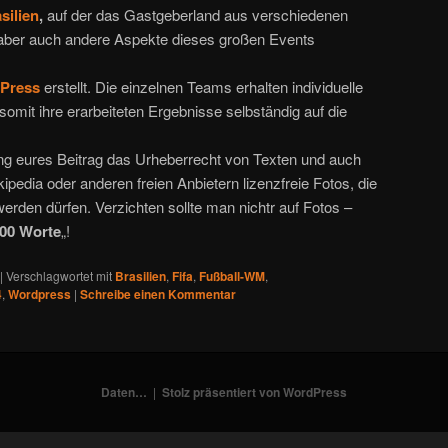
silien
,
auf der das Gastgeberland aus verschiedenen
, aber auch andere Aspekte dieses großen Events
Press
erstellt. Die einzelnen Teams erhalten individuelle
mit ihre erarbeiteten Ergebnisse selbständig auf die
tung eures Beitrag das Urheberrecht von Texten und auch
ipedia oder anderen freien Anbietern lizenzfreie Fotos, die
werden dürfen. Verzichten sollte man nichtr auf Fotos –
000 Worte
„!
|
Verschlagwortet mit
Brasilien
,
Fifa
,
Fußball-WM
,
4
,
Wordpress
|
Schreibe einen Kommentar
Daten…
Stolz präsentiert von WordPress