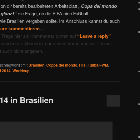
 dir bereits bearbeiteten Arbeitsblatt
„Copa del mondo
 glänzt“
die Frage, ob die FIFA eine Fußball-
wie Brasilien vergeben sollte. Im Anschluss kannst du auch
tare kommentieren…
 Frage hier als Kommentar (unten auf
“Leave a reply”
zgründen als Absender nur deinen Vornamen an – deine
u auch nicht angeben.
schlagwortet mit
Brasilien
,
Coppa del mondo
,
Fifa
,
Fußball-WM
,
 2014
,
Worldcup
4 in Brasilien