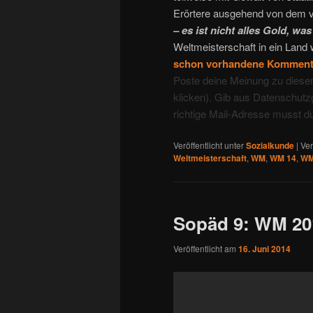
Erörtere ausgehend von dem von
– es ist nicht alles Gold, was
Weltmeisterschaft in ein Land 
schon vorhandene Kommen
Poste deine Meinung zu dieser
klicken). Gib aus Datenschut
richtige Mail-Adresse musst d
Veröffentlicht unter
Sozialkunde
|
Ver
Weltmeisterschaft
,
WM
,
WM 14
,
WM
Sopäd 9: WM 201
Veröffentlicht am
16. Juni 2014