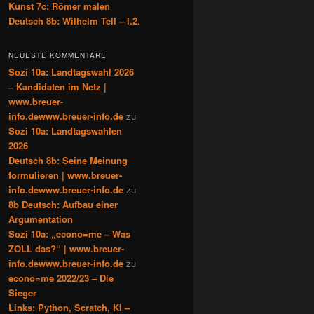
Kunst 7c: Römer malen
Deutsch 8b: Wilhelm Tell – I.2.
NEUESTE KOMMENTARE
Sozi 10a: Landtagswahl 2026
– Kandidaten im Netz |
www.breuer-
info.dewww.breuer-info.de
zu
Sozi 10a: Landtagswahlen
2026
Deutsch 8b: Seine Meinung
formulieren | www.breuer-
info.dewww.breuer-info.de
zu
8b Deutsch: Aufbau einer
Argumentation
Sozi 10a: „econo=me – Was
ZOLL das?“ | www.breuer-
info.dewww.breuer-info.de
zu
econo=me 2022/23 – Die
Sieger
Links: Python, Scratch, KI –