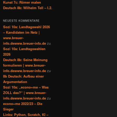
Kunst 7c: Römer malen
Deutsch 8b: Wilhelm Tell – I.2.
NEUESTE KOMMENTARE
Sozi 10a: Landtagswahl 2026
– Kandidaten im Netz |
www.breuer-
info.dewww.breuer-info.de
zu
Sozi 10a: Landtagswahlen
2026
Deutsch 8b: Seine Meinung
formulieren | www.breuer-
info.dewww.breuer-info.de
zu
8b Deutsch: Aufbau einer
Argumentation
Sozi 10a: „econo=me – Was
ZOLL das?“ | www.breuer-
info.dewww.breuer-info.de
zu
econo=me 2022/23 – Die
Sieger
Links: Python, Scratch, KI –