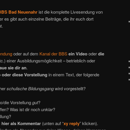
 BBS Bad Neuenahr
ist die komplette Livesendung von
 es gibt auch einzelne Beiträge, die ihr euch dort
t.
endung
oder auf dem
Kanal der BBS
ein Video
oder
die
tc.) einer Ausbildungsmöglichkeit – betrieblich oder
ue sie dir an
.
 oder diese Vorstellung
in einem Text, der folgende
her
schulische Bildungsgang
wird vorgestellt?
o/die Vorstellung
gut
?
ffen? Was ist dir noch
unklar
?
llung?
 hier als Kommentar
(unten auf “
xy reply
” klicken).