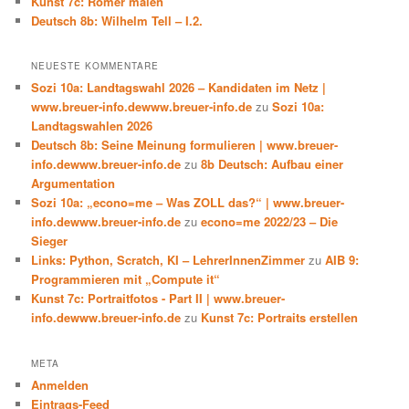
Kunst 7c: Römer malen
Deutsch 8b: Wilhelm Tell – I.2.
NEUESTE KOMMENTARE
Sozi 10a: Landtagswahl 2026 – Kandidaten im Netz |
www.breuer-info.dewww.breuer-info.de
zu
Sozi 10a:
Landtagswahlen 2026
Deutsch 8b: Seine Meinung formulieren | www.breuer-
info.dewww.breuer-info.de
zu
8b Deutsch: Aufbau einer
Argumentation
Sozi 10a: „econo=me – Was ZOLL das?“ | www.breuer-
info.dewww.breuer-info.de
zu
econo=me 2022/23 – Die
Sieger
Links: Python, Scratch, KI – LehrerInnenZimmer
zu
AIB 9:
Programmieren mit „Compute it“
Kunst 7c: Portraitfotos - Part II | www.breuer-
info.dewww.breuer-info.de
zu
Kunst 7c: Portraits erstellen
META
Anmelden
Eintrags-Feed