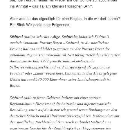
ins Ahrntal – das Tal am kleinen Flüsschen „Ahr“.
Aber was ist das eigentlich für eine Region, in die wir dort fahren?
Ein Blick Wikipedia sagt Folgendes:
Südtirol
(italienisch
Alto Adige
,
Sudtirolo
; ladinisch Südtirol),
amtlich Autonome Provinz Bozen – Südtirol, ist die nördlichste
Provinz Italiens und bildet zusammen mit der Provinz Trient die
autonome Region Trentino-Südtirol. Seit Inkrafttreten der erweiterten
Autonomie im Jahr 1972 genießt Südtirol umfassende
Selbstverwaltungsrechte und wird entsprechend als „autonome
Provinz“ oder „Land“ bezeichnet. Das mitten in den Alpen gelegene
Gebiet hat rund 530.000 Einwohner, seine Landeshauptstadt ist
Bozen.
Südtirol zählt zu jenen Gebieten Italiens mit einer starken
Regionalkultur. Diese ist auf die bairische und alpenromanische
Besiedlung sowie auf die historisch gewachsenen Bindungen an den
deutschen Sprach- und Kulturraum zurückzuführen. Insbesondere mit
dem nördlichen Nachbarland Österreich verbindet Südtirol eine
gemeinsame Geschichte der Zugehörigkeit zur Doppelmonarchie