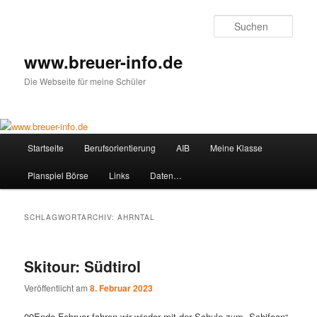
Zum
Zum
primären
sekundären
Such
Inhalt
Inhalt
springen
springen
www.breuer-info.de
Die Webseite für meine Schüler
Hauptmenü
Startseite
Berufsorientierung
AIB
Meine Klasse
Planspiel Börse
Links
Daten…
SCHLAGWORTARCHIV:
AHRNTAL
Skitour: Südtirol
Veröffentlicht am
8. Februar 2023
09Ende Februar fahren wir wieder mit der Schule zum „Schifoan“