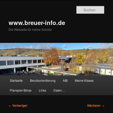
Zum
primären
Such
Inhalt
springen
www.breuer-info.de
Die Webseite für meine Schüler
Hauptmenü
Startseite
Berufsorientierung
AIB
Meine Klasse
Planspiel Börse
Links
Daten…
Beitragsnavigation
←
Vorheriger
Nächster
→