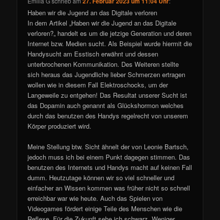
Emilia G
schrieb
am
27. Februar 2023 um 11:04 Uhr
:
Haben wir die Jugend an das Digitale verloren
In dem Artikel „Haben wir die Jugend an das Digitale
verloren?„ handelt es um die jetzige Generation und deren
Internet bzw. Medien sucht. Als Beispiel wurde hiermit die
Handysucht am Esstisch erwähnt und dessen
unterbrochenen Kommunikation. Des Weiteren stellte
sich heraus das Jugendliche lieber Schmerzen ertragen
wollen wie in diesem Fall Elektroschocks, um der
Langeweile zu entgehen! Das Resultat unserer Sucht ist
das Dopamin auch genannt als Glückshormon welches
durch das benutzen des Handys regelrecht von unserem
Körper produziert wird.
Meine Stellung btw. Sicht ähnelt der von Leonie Bartsch,
jedoch muss ich bei einem Punkt dagegen stimmen. Das
benutzen des Internets und Handys macht auf keinen Fall
dumm. Heutzutage können wir so viel schneller und
einfacher an Wissen kommen was früher nicht so schnell
erreichbar war wie heute. Auch das Spielen von
Videogames fördert einige Teile des Menschen wie die
Reflexe. Für die Zukunft sehe ich schwarz. Weniger