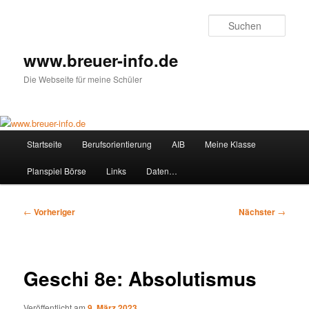
Zum
primären
Such
Inhalt
springen
www.breuer-info.de
Die Webseite für meine Schüler
Hauptmenü
Startseite
Berufsorientierung
AIB
Meine Klasse
Planspiel Börse
Links
Daten…
Beitragsnavigation
←
Vorheriger
Nächster
→
Geschi 8e: Absolutismus
Veröffentlicht am
9. März 2023