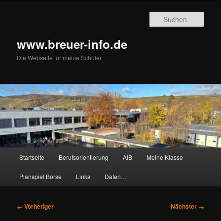
Zum
primären
Such
Inhalt
springen
www.breuer-info.de
Die Webseite für meine Schüler
Hauptmenü
Startseite
Berufsorientierung
AIB
Meine Klasse
Planspiel Börse
Links
Daten…
Beitragsnavigation
←
Vorheriger
Nächster
→