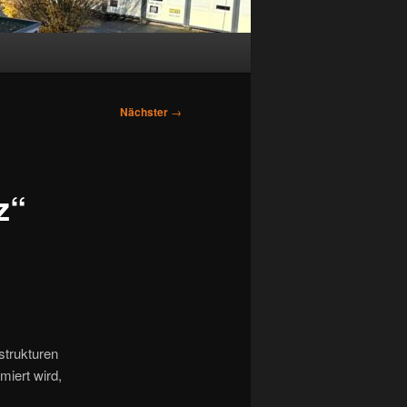
Nächster
→
z“
strukturen
iert wird,