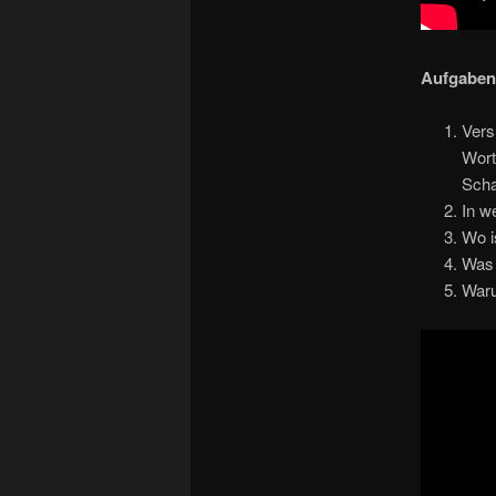
Aufgaben
Vers
Wort
Scha
In w
Wo i
Was 
Waru