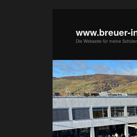
Zum
primären
Inhalt
www.breuer-in
springen
Die Webseite für meine Schüler