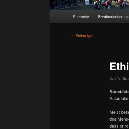
Hauptmenü
Startseite
Berufsorientierung
Beitragsnavigation
←
Vorheriger
Ethi
Veröffentlic
Künstliche
Automatisi
Meist beze
des Mensc
dass er re