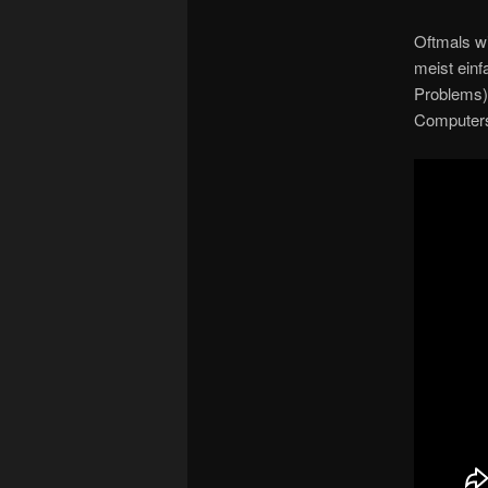
Oftmals wi
meist einf
Problems) 
Computers