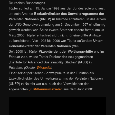
Deutschen Bundestages.
Töpfer schied am 15. Januar 1998 aus der Bundesregierung aus,
um sein Amt als
Exekutivdirektor des Umweltprogramms der
Vereinten Nationen (UNEP) in Nairobi
anzutreten, in das er von
der UNO-Generalversammlung am 3. Dezember 1997 einstimmig
gewählt worden war. Seine zweite Amtszeit endete formal am 31.
März 2006. Töpfer entschied sich, nicht für eine dritte Amtszeit
zu kandidieren. Von 1998 bis 2006 war Töpfer außerdem
Unter-
Generalsekretär der Vereinten Nationen
(VN).
Seit 2008 ist Töpfer
Vizepräsident der Welthungerhilfe
und im
Februar 2009 wurde Töpfer Direktor des neu gegründeten
„Institute for Advanced Sustainability Studies“ (IASS) in
Potsdam.
(Quelle:
Wikipedia
)
Einer seiner politischen Schwerpunkte in der Funktion als
Exekutivdirektor des Umweltprogramms der Vereinten Nationen
(UNEP) in Nairobi war u.a. auch das Verwirklichen der
sogenannten
„8 Millenniumsziele“
aus dem Jahr 2000: