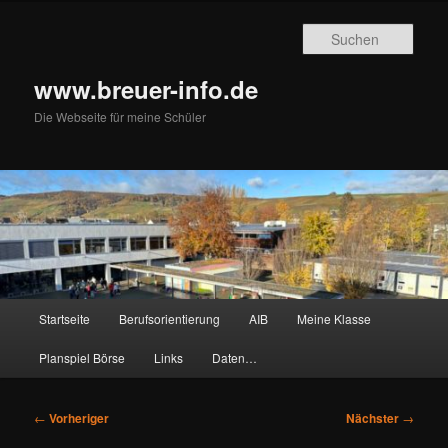
Zum
primären
Such
Inhalt
springen
www.breuer-info.de
Die Webseite für meine Schüler
Hauptmenü
Startseite
Berufsorientierung
AIB
Meine Klasse
Planspiel Börse
Links
Daten…
Beitragsnavigation
←
Vorheriger
Nächster
→