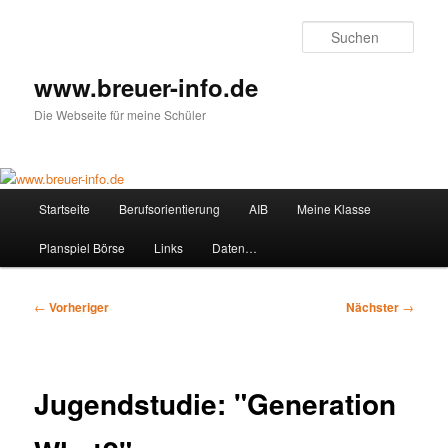
Zum
primären
Such
Inhalt
springen
www.breuer-info.de
Die Webseite für meine Schüler
Hauptmenü
Startseite
Berufsorientierung
AIB
Meine Klasse
Planspiel Börse
Links
Daten…
Beitragsnavigation
←
Vorheriger
Nächster
→
Jugendstudie: "Generation