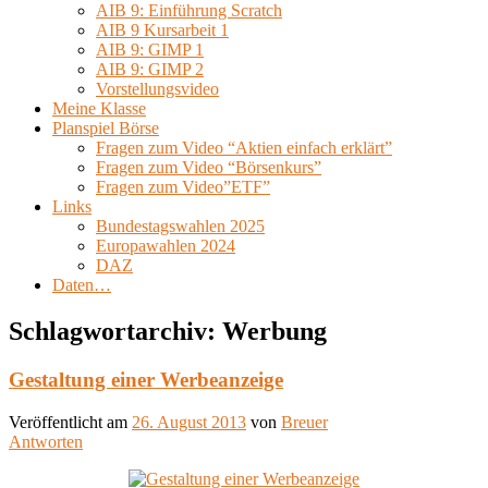
AIB 9: Einführung Scratch
AIB 9 Kursarbeit 1
AIB 9: GIMP 1
AIB 9: GIMP 2
Vorstellungsvideo
Meine Klasse
Planspiel Börse
Fragen zum Video “Aktien einfach erklärt”
Fragen zum Video “Börsenkurs”
Fragen zum Video”ETF”
Links
Bundestagswahlen 2025
Europawahlen 2024
DAZ
Daten…
Schlagwortarchiv:
Werbung
Gestaltung einer Werbeanzeige
Veröffentlicht am
26. August 2013
von
Breuer
Antworten