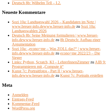
Deutsch 8b: Wilhelm Tell – I.2.
Neueste Kommentare
Sozi 10a: Landtagswahl 2026 – Kandidaten im Netz |
www.breuer-info.dewww.breuer-info.de
zu
Sozi 10a:
Landtagswahlen 2026
Deutsch 8b: Seine Meinung formulieren | www.breuer-
info.dewww.breuer-info.de
zu
8b Deutsch: Aufbau einer
Argumentation
Sozi 10a: „econo=me – Was ZOLL das?“ | www.breuer-
info.dewww.breuer-info.de
zu
econo=me 2022/23 – Die
Sieger
Links: Python, Scratch, KI – LehrerInnenZimmer
zu
AIB 9:
Programmieren mit „Compute it“
Kunst 7c: Portraitfotos - Part II | www.breuer-
info.dewww.breuer-info.de
zu
Kunst 7c: Portraits erstellen
Meta
Anmelden
Eintrags-Feed
Kommentar-Feed
WordPress.org