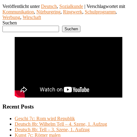
Veröffentlicht unter
Deutsch
,
Sozialkunde
|
Verschlagwortet mit
Kommunikation
,
Nürburgring
,
Ringwerk
,
Schulprogramm
,
Werbung
,
Wirschaft
Suchen
Suchen
Recent Posts
Geschi 7c: Rom wird Republik
Deutsch 8b: Wilhelm Tell – 4. Szene, 1. Aufzug
Deutsch 8b: Tell – 3. Szene, 1. Aufzug
Kunst 7c: Römer malen