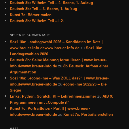
Deutsch 8b: Wilhelm Tell – 4. Szene, 1. Aufzug
Deutsch 8b: Tell – 3. Szene, 1. Aufzug
Kunst 7c: Römer malen
Deutsch 8b: Wilhelm Tell – I.2.
NEUESTE KOMMENTARE
Sozi 10a: Landtagswahl 2026 – Kandidaten im Netz |
www.breuer-info.dewww.breuer-info.de
zu
Sozi 10a:
Landtagswahlen 2026
Deutsch 8b: Seine Meinung formulieren | www.breuer-
info.dewww.breuer-info.de
zu
8b Deutsch: Aufbau einer
Argumentation
Sozi 10a: „econo=me – Was ZOLL das?“ | www.breuer-
info.dewww.breuer-info.de
zu
econo=me 2022/23 – Die
Sieger
Links: Python, Scratch, KI – LehrerInnenZimmer
zu
AIB 9:
Programmieren mit „Compute it“
Kunst 7c: Portraitfotos - Part II | www.breuer-
info.dewww.breuer-info.de
zu
Kunst 7c: Portraits erstellen
META