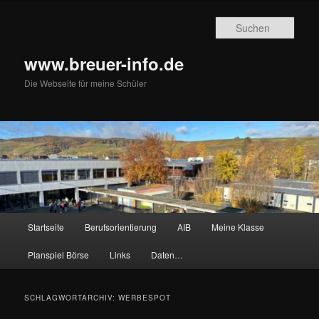
Zum
Zum
primären
sekundären
Such
Inhalt
Inhalt
springen
springen
www.breuer-info.de
Die Webseite für meine Schüler
Hauptmenü
Startseite
Berufsorientierung
AIB
Meine Klasse
Planspiel Börse
Links
Daten…
SCHLAGWORTARCHIV:
WERBESPOT