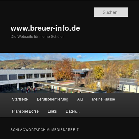
Zum
Zum
primären
sekundären
Such
Inhalt
Inhalt
springen
springen
www.breuer-info.de
Die Webseite für meine Schüler
Hauptmenü
Startseite
Berufsorientierung
AIB
Meine Klasse
Planspiel Börse
Links
Daten…
SCHLAGWORTARCHIV:
MEDIENARBEIT