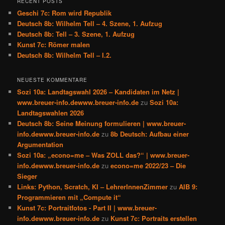
RECENT POSTS
Geschi 7c: Rom wird Republik
Deutsch 8b: Wilhelm Tell – 4. Szene, 1. Aufzug
Deutsch 8b: Tell – 3. Szene, 1. Aufzug
Kunst 7c: Römer malen
Deutsch 8b: Wilhelm Tell – I.2.
NEUESTE KOMMENTARE
Sozi 10a: Landtagswahl 2026 – Kandidaten im Netz |
www.breuer-info.dewww.breuer-info.de
zu
Sozi 10a:
Landtagswahlen 2026
Deutsch 8b: Seine Meinung formulieren | www.breuer-
info.dewww.breuer-info.de
zu
8b Deutsch: Aufbau einer
Argumentation
Sozi 10a: „econo=me – Was ZOLL das?“ | www.breuer-
info.dewww.breuer-info.de
zu
econo=me 2022/23 – Die
Sieger
Links: Python, Scratch, KI – LehrerInnenZimmer
zu
AIB 9:
Programmieren mit „Compute it“
Kunst 7c: Portraitfotos - Part II | www.breuer-
info.dewww.breuer-info.de
zu
Kunst 7c: Portraits erstellen