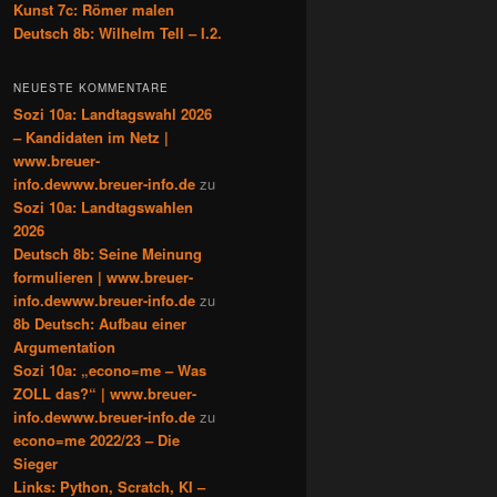
Kunst 7c: Römer malen
Deutsch 8b: Wilhelm Tell – I.2.
NEUESTE KOMMENTARE
Sozi 10a: Landtagswahl 2026
– Kandidaten im Netz |
www.breuer-
info.dewww.breuer-info.de
zu
Sozi 10a: Landtagswahlen
2026
Deutsch 8b: Seine Meinung
formulieren | www.breuer-
info.dewww.breuer-info.de
zu
8b Deutsch: Aufbau einer
Argumentation
Sozi 10a: „econo=me – Was
ZOLL das?“ | www.breuer-
info.dewww.breuer-info.de
zu
econo=me 2022/23 – Die
Sieger
Links: Python, Scratch, KI –