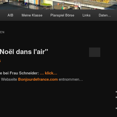
AIB
Meine Klasse
Planspiel Börse
Links
Daten…
TEN
Noël dans l'air"
5
de bei Frau Schneider:
… klick…
er Webseite
Bonjourdefrance.com
entnommen…