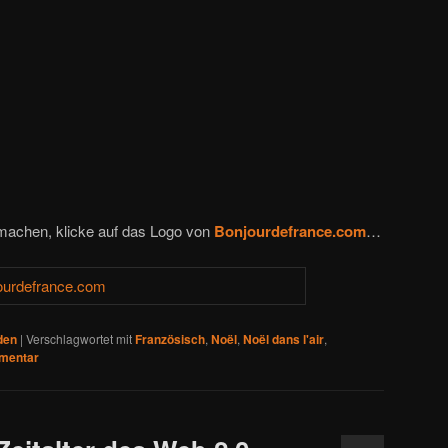
machen, klicke auf das Logo von
Bonjourdefrance.com
…
den
|
Verschlagwortet mit
Französisch
,
Noël
,
Noël dans l'air
,
mentar