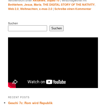
Veröffentlicht unter
Aktuelles
,
Sopäd 10
|
Verschlagwortet mit
Bethlehem
,
Jesus
,
Maria
,
THE DIGITAL STORY OF THE NATIVITY
,
Web 2.0
,
Weihnachten
,
x-mas 2.0
|
Schreibe einen Kommentar
Suchen
Suchen
RECENT POSTS
Geschi 7c: Rom wird Republik