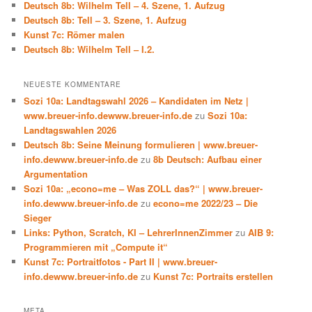
Deutsch 8b: Wilhelm Tell – 4. Szene, 1. Aufzug
Deutsch 8b: Tell – 3. Szene, 1. Aufzug
Kunst 7c: Römer malen
Deutsch 8b: Wilhelm Tell – I.2.
NEUESTE KOMMENTARE
Sozi 10a: Landtagswahl 2026 – Kandidaten im Netz |
www.breuer-info.dewww.breuer-info.de
zu
Sozi 10a:
Landtagswahlen 2026
Deutsch 8b: Seine Meinung formulieren | www.breuer-
info.dewww.breuer-info.de
zu
8b Deutsch: Aufbau einer
Argumentation
Sozi 10a: „econo=me – Was ZOLL das?“ | www.breuer-
info.dewww.breuer-info.de
zu
econo=me 2022/23 – Die
Sieger
Links: Python, Scratch, KI – LehrerInnenZimmer
zu
AIB 9:
Programmieren mit „Compute it“
Kunst 7c: Portraitfotos - Part II | www.breuer-
info.dewww.breuer-info.de
zu
Kunst 7c: Portraits erstellen
META