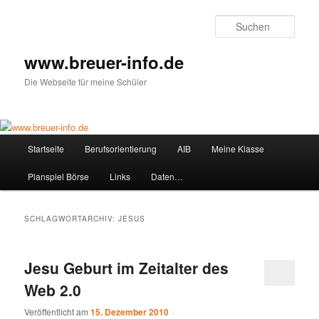
Zum
Zum
primären
sekundären
Such
Inhalt
Inhalt
springen
springen
www.breuer-info.de
Die Webseite für meine Schüler
Hauptmenü
Startseite
Berufsorientierung
AIB
Meine Klasse
Planspiel Börse
Links
Daten…
SCHLAGWORTARCHIV:
JESUS
Jesu Geburt im Zeitalter des
Web 2.0
Veröffentlicht am
15. Dezember 2010