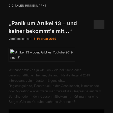
DIGITALEN BINNENMARKT
„Panik um Artikel 13 – und
keiner bekommt’s mit…“
Veröffentlicht am
15. Februar 2019
Wir haben zur Zeit ja wirklich viele politische oder
gesellschaftliche Themen, die auch für die Jugend 2019
interessant sein müssten. Eigentlich…
Regierungskrise, Rechtsruck in der Gesellschaft, Klimawandel
oder Migration – aber wenn man zurzeit die Gespräche auf dem
Schulhof oder in den Klassen mitbekommt, hört man nur eine
Sorge: „Gibt es Youtube nächstes Jahr noch?“