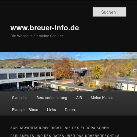
Zum
Zum
primären
sekundären
Such
Inhalt
Inhalt
springen
springen
www.breuer-info.de
Die Webseite für meine Schüler
Hauptmenü
Startseite
Berufsorientierung
AIB
Meine Klasse
Planspiel Börse
Links
Daten…
SCHLAGWORTARCHIV:
RICHTLINIE DES EUROPÄISCHEN
PARLAMENTS UND DES RATES ÜBER DAS URHEBERRECHT IM