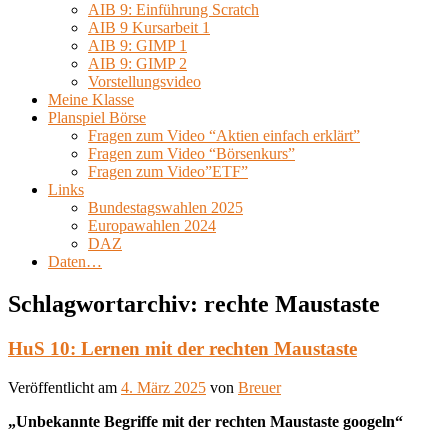
AIB 9: Einführung Scratch
AIB 9 Kursarbeit 1
AIB 9: GIMP 1
AIB 9: GIMP 2
Vorstellungsvideo
Meine Klasse
Planspiel Börse
Fragen zum Video “Aktien einfach erklärt”
Fragen zum Video “Börsenkurs”
Fragen zum Video”ETF”
Links
Bundestagswahlen 2025
Europawahlen 2024
DAZ
Daten…
Schlagwortarchiv:
rechte Maustaste
HuS 10: Lernen mit der rechten Maustaste
Veröffentlicht am
4. März 2025
von
Breuer
„Unbekannte Begriffe mit der rechten Maustaste googeln“