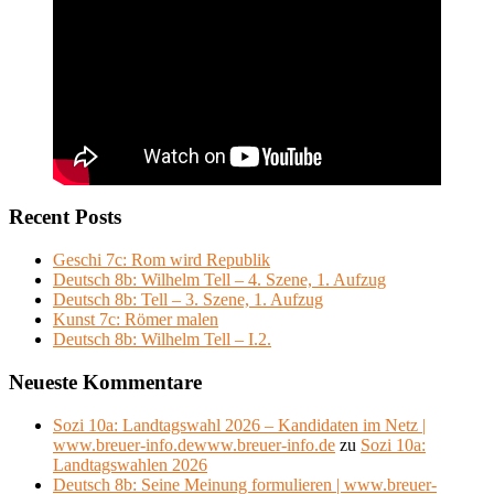
Recent Posts
Geschi 7c: Rom wird Republik
Deutsch 8b: Wilhelm Tell – 4. Szene, 1. Aufzug
Deutsch 8b: Tell – 3. Szene, 1. Aufzug
Kunst 7c: Römer malen
Deutsch 8b: Wilhelm Tell – I.2.
Neueste Kommentare
Sozi 10a: Landtagswahl 2026 – Kandidaten im Netz |
www.breuer-info.dewww.breuer-info.de
zu
Sozi 10a:
Landtagswahlen 2026
Deutsch 8b: Seine Meinung formulieren | www.breuer-