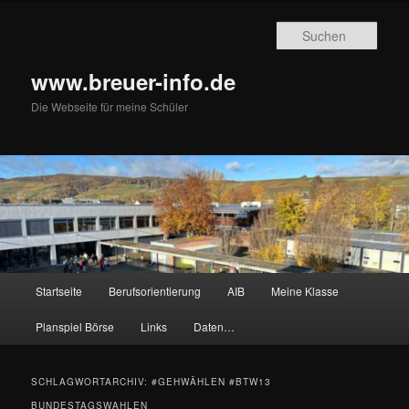
Zum
Zum
primären
sekundären
Such
Inhalt
Inhalt
springen
springen
www.breuer-info.de
Die Webseite für meine Schüler
Hauptmenü
Startseite
Berufsorientierung
AIB
Meine Klasse
Planspiel Börse
Links
Daten…
SCHLAGWORTARCHIV:
#GEHWÄHLEN #BTW13
BUNDESTAGSWAHLEN