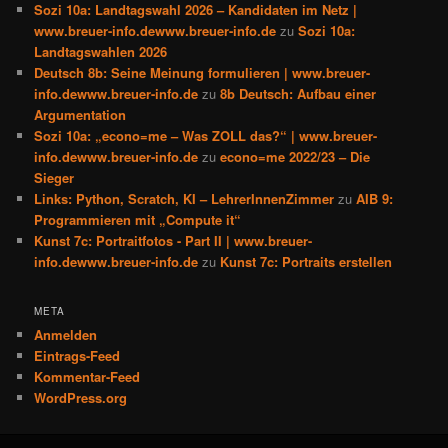
Sozi 10a: Landtagswahl 2026 – Kandidaten im Netz |
www.breuer-info.dewww.breuer-info.de
zu
Sozi 10a:
Landtagswahlen 2026
Deutsch 8b: Seine Meinung formulieren | www.breuer-
info.dewww.breuer-info.de
zu
8b Deutsch: Aufbau einer
Argumentation
Sozi 10a: „econo=me – Was ZOLL das?“ | www.breuer-
info.dewww.breuer-info.de
zu
econo=me 2022/23 – Die
Sieger
Links: Python, Scratch, KI – LehrerInnenZimmer
zu
AIB 9:
Programmieren mit „Compute it“
Kunst 7c: Portraitfotos - Part II | www.breuer-
info.dewww.breuer-info.de
zu
Kunst 7c: Portraits erstellen
META
Anmelden
Eintrags-Feed
Kommentar-Feed
WordPress.org