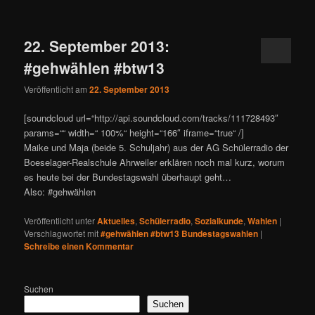
22. September 2013:
#gehwählen #btw13
Veröffentlicht am
22. September 2013
[soundcloud url=“http://api.soundcloud.com/tracks/111728493″
params=““ width=“ 100%“ height=“166″ iframe=“true“ /]
Maike und Maja (beide 5. Schuljahr) aus der AG Schülerradio der
Boeselager-Realschule Ahrweiler erklären noch mal kurz, worum
es heute bei der Bundestagswahl überhaupt geht…
Also: #gehwählen
Veröffentlicht unter
Aktuelles
,
Schülerradio
,
Sozialkunde
,
Wahlen
|
Verschlagwortet mit
#gehwählen #btw13 Bundestagswahlen
|
Schreibe einen Kommentar
Suchen
Suchen