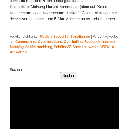
siehst du mögliche Hilfen, Lösungsansätze?
Poste deine Meinung hier als Kommentar (oben auf “Keine
Kommentare” oder “Kommentare” klicken). Gib als Absender nur
deinen Vornamen an – die E-Mail-Adresse muss nicht stimmen…
Veröffentlicht unter
Medien
,
Sopäd 10
,
Sozialkunde
|
Verschlagwortet
mit
Communitys
,
Cybermobbing
,
Cyerbulling
,
Facebook
,
Internet
,
Mobbing
,
Schülermobbing
,
SchülerVZ
,
Social networks
,
WKW
|
6
Antworten
Suchen
Suchen