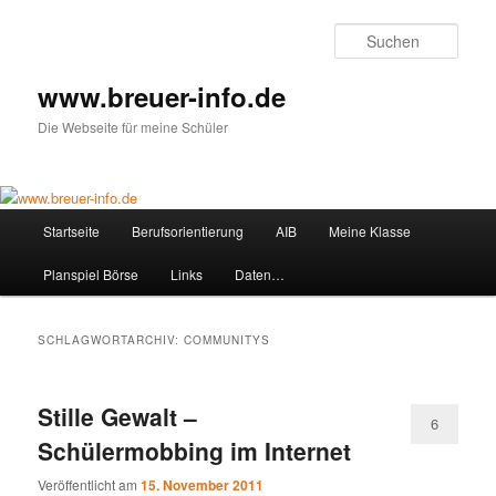
Zum
Zum
primären
sekundären
Such
Inhalt
Inhalt
springen
springen
www.breuer-info.de
Die Webseite für meine Schüler
Hauptmenü
Startseite
Berufsorientierung
AIB
Meine Klasse
Planspiel Börse
Links
Daten…
SCHLAGWORTARCHIV:
COMMUNITYS
Stille Gewalt –
6
Schülermobbing im Internet
Veröffentlicht am
15. November 2011