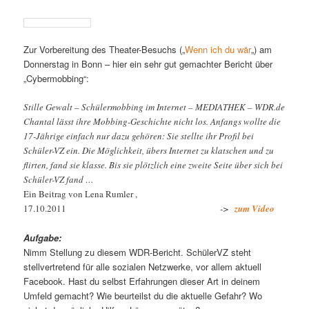
Zur Vorbereitung des Theater-Besuchs („
Wenn ich du wär
„) am
Donnerstag in Bonn – hier ein sehr gut gemachter Bericht über
„Cybermobbing“:
Stille Gewalt – Schülermobbing im Internet – MEDIATHEK – WDR.de
Chantal lässt ihre Mobbing-Geschichte nicht los. Anfangs wollte die
17-Jährige einfach nur dazu gehören: Sie stellte ihr Profil bei
Schüler-VZ ein. Die Möglichkeit, übers Internet zu klatschen und zu
flirten, fand sie klasse. Bis sie plötzlich eine zweite Seite über sich bei
Schüler-VZ fand …
Ein Beitrag von Lena Rumler ,
17.10.2011
->
zum Video
Aufgabe:
Nimm Stellung zu diesem WDR-Bericht. SchülerVZ steht
stellvertretend für alle sozialen Netzwerke, vor allem aktuell
Facebook. Hast du selbst Erfahrungen dieser Art in deinem
Umfeld gemacht? Wie beurteilst du die aktuelle Gefahr? Wo