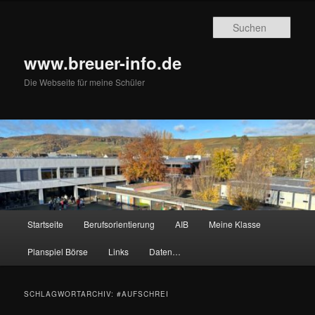
Zum
Zum
primären
sekundären
Such
Inhalt
Inhalt
springen
springen
www.breuer-info.de
Die Webseite für meine Schüler
Hauptmenü
Startseite
Berufsorientierung
AIB
Meine Klasse
Planspiel Börse
Links
Daten…
SCHLAGWORTARCHIV:
#AUFSCHREI