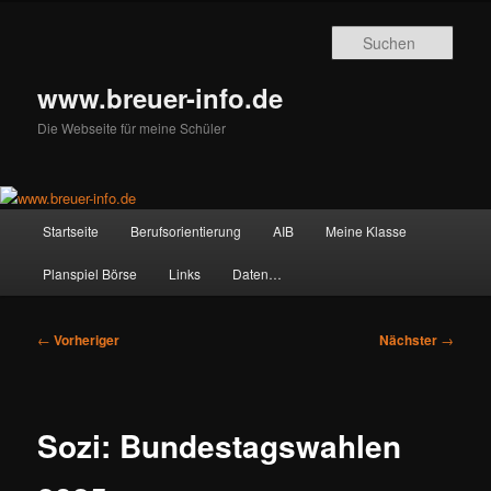
Zum
primären
Such
Inhalt
springen
www.breuer-info.de
Die Webseite für meine Schüler
Hauptmenü
Startseite
Berufsorientierung
AIB
Meine Klasse
Planspiel Börse
Links
Daten…
Beitragsnavigation
←
Vorheriger
Nächster
→
Sozi: Bundestagswahlen