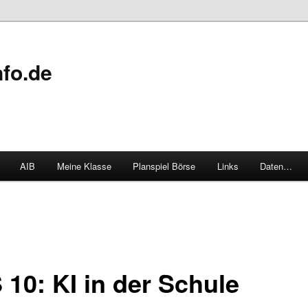
fo.de
AIB
Meine Klasse
Planspiel Börse
Links
Daten…
 10: KI in der Schule