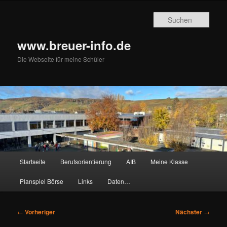
Zum
primären
Such
Inhalt
springen
www.breuer-info.de
Die Webseite für meine Schüler
Hauptmenü
Startseite
Berufsorientierung
AIB
Meine Klasse
Planspiel Börse
Links
Daten…
Beitragsnavigation
←
Vorheriger
Nächster
→