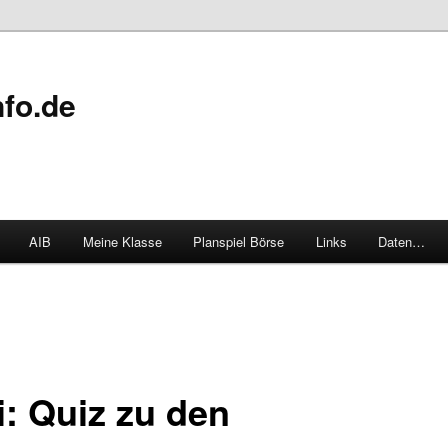
fo.de
AIB
Meine Klasse
Planspiel Börse
Links
Daten…
i: Quiz zu den