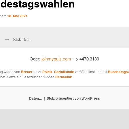
destagswahlen
ht am
18. Mai 2021
Klick mich…
Oder:
joinmyquiz.com
–> 4470 3130
rag wurde von
Breuer
unter
Politik
,
Sozialkunde
veröffentlicht und mit
Bundestags
tet. Setze ein Lesezeichen für den
Permalink
.
Daten…
Stolz präsentiert von WordPress