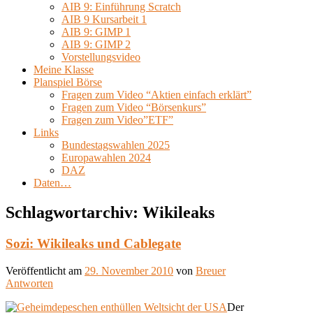
AIB 9: Einführung Scratch
AIB 9 Kursarbeit 1
AIB 9: GIMP 1
AIB 9: GIMP 2
Vorstellungsvideo
Meine Klasse
Planspiel Börse
Fragen zum Video “Aktien einfach erklärt”
Fragen zum Video “Börsenkurs”
Fragen zum Video”ETF”
Links
Bundestagswahlen 2025
Europawahlen 2024
DAZ
Daten…
Schlagwortarchiv:
Wikileaks
Sozi: Wikileaks und Cablegate
Veröffentlicht am
29. November 2010
von
Breuer
Antworten
Der