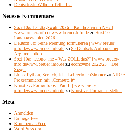
Deutsch 8b: Wilhelm Tell – I.2.
Neueste Kommentare
Sozi 10a: Landtagswahl 2026 – Kandidaten im Netz |
www.breuer-info.dewww.breuer-info.de
zu
Sozi 10a:
Landtagswahlen 2026
Deutsch 8b: Seine Meinung formulieren | www.breuer-
info.dewww.breuer-info.de
zu
8b Deutsch: Aufbau einer
Argumentation
Sozi 10a: „econo=me – Was ZOLL das?“ | www.breuer-
info.dewww.breuer-info.de
zu
econo=me 2022/23 – Die
Sieger
Links: Python, Scratch, KI – LehrerInnenZimmer
zu
AIB 9:
Programmieren mit „Compute it“
Kunst 7c: Portraitfotos - Part II | www.breuer-
info.dewww.breuer-info.de
zu
Kunst 7c: Portraits erstellen
Meta
Anmelden
Eintrags-Feed
Kommentar-Feed
WordPress.org