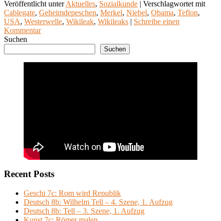
Veröffentlicht unter
Aktuelles
,
Sozialkunde
|
Verschlagwortet mit
Cablegate
,
Geheimdepeschen
,
Merkel
,
Niebel
,
Obama
,
Teflon
,
USA
,
Westerwelle
,
Wikileak
,
Wikileaks
|
Schreibe einen
Kommentar
Suchen
Suchen
Recent Posts
Geschi 7c: Rom wird Republik
Deutsch 8b: Wilhelm Tell – 4. Szene, 1. Aufzug
Deutsch 8b: Tell – 3. Szene, 1. Aufzug
Kunst 7c: Römer malen