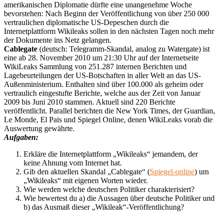
amerikanischen Diplomatie dürfte eine unangenehme Woche
bevorstehen: Nach Beginn der Veröffentlichung von über 250 000
vertraulichen diplomatische US-Depeschen durch die
Internetplattform Wikileaks sollen in den nächsten Tagen noch mehr
der Dokumente ins Netz gelangen.
Cablegate
(deutsch: Telegramm-Skandal, analog zu Watergate) ist
eine ab 28. November 2010 um 21:30 Uhr auf der Internetseite
WikiLeaks Sammlung von 251.287 internen Berichten und
Lagebeurteilungen der US-Botschaften in aller Welt an das US-
Außenministerium. Enthalten sind über 100.000 als geheim oder
vertraulich eingestufte Berichte, welche aus der Zeit von Januar
2009 bis Juni 2010 stammen. Aktuell sind 220 Berichte
veröffentlicht. Parallel berichten die New York Times, der Guardian,
Le Monde, El Pais und Spiegel Online, denen WikiLeaks vorab die
Auswertung gewährte.
Aufgaben:
Erkläre die Internetplattform „Wikileaks“ jemandem, der
keine Ahnung vom Internet hat.
Gib den aktuellen Skandal „Cablegate“ (
Spiegel-online
) um
„Wikileaks“ mit eigenen Worten wieder.
Wie werden welche deutschen Politiker charakterisiert?
Wie bewertest du a) die Aussagen über deutsche Politiker und
b) das Ausmaß dieser „Wikileak“-Veröffentlichung?