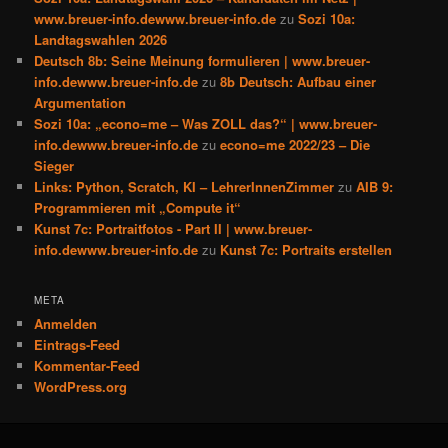
www.breuer-info.dewww.breuer-info.de
zu
Sozi 10a:
Landtagswahlen 2026
Deutsch 8b: Seine Meinung formulieren | www.breuer-
info.dewww.breuer-info.de
zu
8b Deutsch: Aufbau einer
Argumentation
Sozi 10a: „econo=me – Was ZOLL das?“ | www.breuer-
info.dewww.breuer-info.de
zu
econo=me 2022/23 – Die
Sieger
Links: Python, Scratch, KI – LehrerInnenZimmer
zu
AIB 9:
Programmieren mit „Compute it“
Kunst 7c: Portraitfotos - Part II | www.breuer-
info.dewww.breuer-info.de
zu
Kunst 7c: Portraits erstellen
META
Anmelden
Eintrags-Feed
Kommentar-Feed
WordPress.org