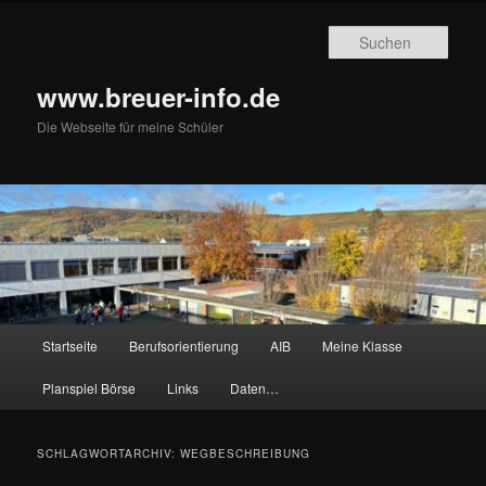
Zum
Zum
primären
sekundären
Such
Inhalt
Inhalt
springen
springen
www.breuer-info.de
Die Webseite für meine Schüler
Hauptmenü
Startseite
Berufsorientierung
AIB
Meine Klasse
Planspiel Börse
Links
Daten…
SCHLAGWORTARCHIV:
WEGBESCHREIBUNG