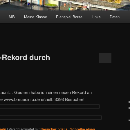
AIB
Meine Klasse
Planspiel Börse
Links
Daten…
-Rekord durch
erstaunt… Gestern habe ich einen neuen Rekord an
 www.breuer.info.de erzielt: 3393 Besucher!
mein
|
Verschlagwortet mit
Besucher
,
Visits
|
Schreibe einen