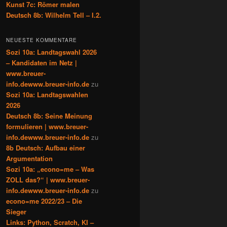
Kunst 7c: Römer malen
Deutsch 8b: Wilhelm Tell – I.2.
NEUESTE KOMMENTARE
Sozi 10a: Landtagswahl 2026
– Kandidaten im Netz |
www.breuer-
info.dewww.breuer-info.de
zu
Sozi 10a: Landtagswahlen
2026
Deutsch 8b: Seine Meinung
formulieren | www.breuer-
info.dewww.breuer-info.de
zu
8b Deutsch: Aufbau einer
Argumentation
Sozi 10a: „econo=me – Was
ZOLL das?“ | www.breuer-
info.dewww.breuer-info.de
zu
econo=me 2022/23 – Die
Sieger
Links: Python, Scratch, KI –