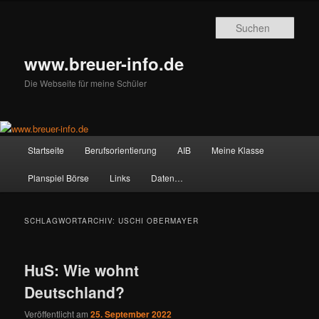
Zum
Zum
primären
sekundären
Such
Inhalt
Inhalt
springen
springen
www.breuer-info.de
Die Webseite für meine Schüler
Hauptmenü
Startseite
Berufsorientierung
AIB
Meine Klasse
Planspiel Börse
Links
Daten…
SCHLAGWORTARCHIV:
USCHI OBERMAYER
HuS: Wie wohnt
Deutschland?
Veröffentlicht am
25. September 2022