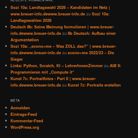
NEUESTE KOMMENTARE
Sozi 10a: Landtagswahl 2026 – Kandidaten im Netz |
www.breuer-info.dewww.breuer-info.de
zu
Sozi 10a:
Landtagswahlen 2026
Deutsch 8b: Seine Meinung formulieren | www.breuer-
info.dewww.breuer-info.de
zu
8b Deutsch: Aufbau einer
Argumentation
Sozi 10a: „econo=me – Was ZOLL das?“ | www.breuer-
info.dewww.breuer-info.de
zu
econo=me 2022/23 – Die
Sieger
Links: Python, Scratch, KI – LehrerInnenZimmer
zu
AIB 9:
Programmieren mit „Compute it“
Kunst 7c: Portraitfotos - Part II | www.breuer-
info.dewww.breuer-info.de
zu
Kunst 7c: Portraits erstellen
META
Anmelden
Eintrags-Feed
Kommentar-Feed
WordPress.org