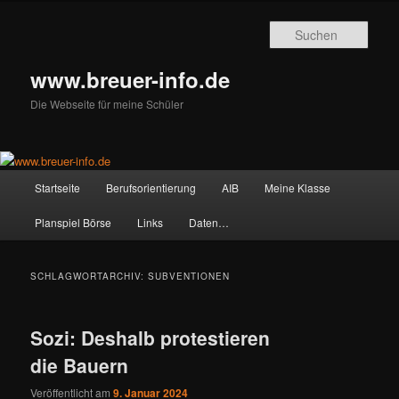
Zum
Zum
primären
sekundären
Such
Inhalt
Inhalt
springen
springen
www.breuer-info.de
Die Webseite für meine Schüler
Hauptmenü
Startseite
Berufsorientierung
AIB
Meine Klasse
Planspiel Börse
Links
Daten…
SCHLAGWORTARCHIV:
SUBVENTIONEN
Sozi: Deshalb protestieren
die Bauern
Veröffentlicht am
9. Januar 2024