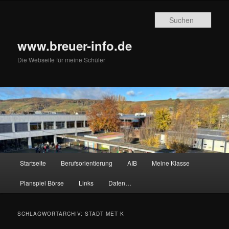
Zum
Zum
primären
sekundären
Such
Inhalt
Inhalt
springen
springen
www.breuer-info.de
Die Webseite für meine Schüler
Hauptmenü
Startseite
Berufsorientierung
AIB
Meine Klasse
Planspiel Börse
Links
Daten…
SCHLAGWORTARCHIV:
STADT MET K