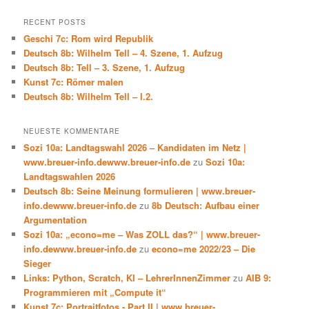
RECENT POSTS
Geschi 7c: Rom wird Republik
Deutsch 8b: Wilhelm Tell – 4. Szene, 1. Aufzug
Deutsch 8b: Tell – 3. Szene, 1. Aufzug
Kunst 7c: Römer malen
Deutsch 8b: Wilhelm Tell – I.2.
NEUESTE KOMMENTARE
Sozi 10a: Landtagswahl 2026 – Kandidaten im Netz |
www.breuer-info.dewww.breuer-info.de
zu
Sozi 10a:
Landtagswahlen 2026
Deutsch 8b: Seine Meinung formulieren | www.breuer-
info.dewww.breuer-info.de
zu
8b Deutsch: Aufbau einer
Argumentation
Sozi 10a: „econo=me – Was ZOLL das?“ | www.breuer-
info.dewww.breuer-info.de
zu
econo=me 2022/23 – Die
Sieger
Links: Python, Scratch, KI – LehrerInnenZimmer
zu
AIB 9:
Programmieren mit „Compute it“
Kunst 7c: Portraitfotos - Part II | www.breuer-