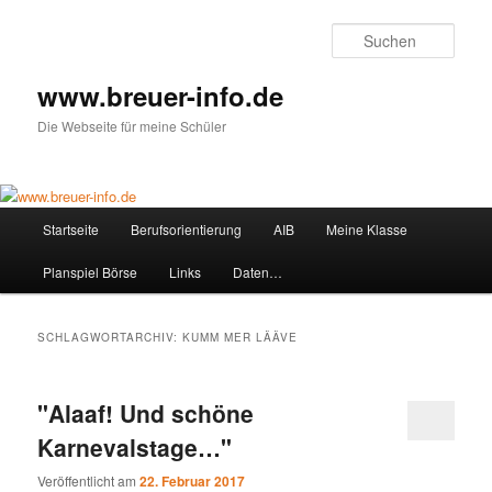
Zum
Zum
primären
sekundären
Such
Inhalt
Inhalt
springen
springen
www.breuer-info.de
Die Webseite für meine Schüler
Hauptmenü
Startseite
Berufsorientierung
AIB
Meine Klasse
Planspiel Börse
Links
Daten…
SCHLAGWORTARCHIV:
KUMM MER LÄÄVE
"Alaaf! Und schöne
Karnevalstage…"
Veröffentlicht am
22. Februar 2017