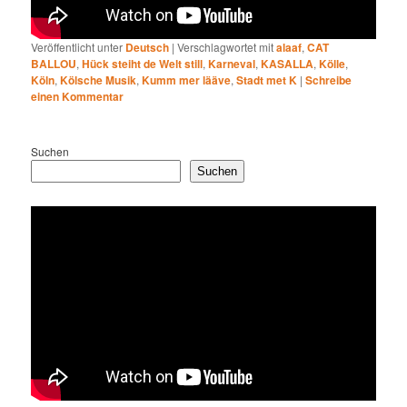
Veröffentlicht unter
Deutsch
|
Verschlagwortet mit
alaaf
,
CAT
BALLOU
,
Hück steiht de Welt still
,
Karneval
,
KASALLA
,
Kölle
,
Köln
,
Kölsche Musik
,
Kumm mer lääve
,
Stadt met K
|
Schreibe
einen Kommentar
Suchen
Suchen