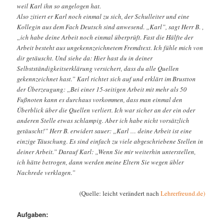
weil Karl ihn so angelogen hat.
Also zitiert er Karl noch einmal zu sich, der Schulleiter und eine
Kollegin aus dem Fach Deutsch sind anwesend. „Karl”, sagt Herr B. ,
„ich habe deine Arbeit noch einmal überprüft. Fast die Hälfte der
Arbeit besteht aus ungekennzeichnetem Fremdtext. Ich fühle mich von
dir getäuscht. Und siehe da: Hier hast du in deiner
Selbstständigkeitserklärung versichert, dass du alle Quellen
gekennzeichnet hast.” Karl richtet sich auf und erklärt im Brustton
der Überzeugung: „Bei einer 15-seitigen Arbeit mit mehr als 50
Fußnoten kann es durchaus vorkommen, dass man einmal den
Überblick über die Quellen verliert. Ich war sicher an der ein oder
anderen Stelle etwas schlampig. Aber ich habe nicht vorsätzlich
getäuscht!” Herr B. erwidert sauer: „Karl … deine Arbeit ist eine
einzige Täuschung. Es sind einfach zu viele abgeschriebene Stellen in
deiner Arbeit.” Darauf Karl: „Wenn Sie mir weiterhin unterstellen,
ich hätte betrogen, dann werden meine Eltern Sie wegen übler
Nachrede verklagen.”
(Quelle: leicht verändert nach
Lehrerfreund.de)
Aufgaben: