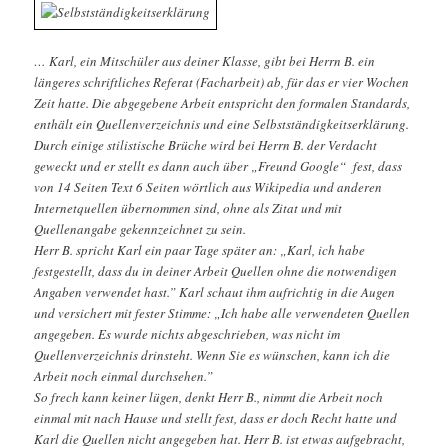
… Karl, ein Mitschüler aus deiner Klasse, gibt bei Herrn B. ein
längeres schriftliches Referat (Facharbeit) ab, für das er vier Wochen
Zeit hatte. Die abgegebene Arbeit entspricht den formalen Standards,
enthält ein Quellenverzeichnis und eine Selbstständigkeitserklärung.
Durch einige stilistische Brüche wird bei Herrn B. der Verdacht
geweckt und er stellt es dann auch über „Freund Google“ fest, dass
von 14 Seiten Text 6 Seiten wörtlich aus Wikipedia und anderen
Internetquellen übernommen sind, ohne als Zitat und mit
Quellenangabe gekennzeichnet zu sein.
Herr B. spricht Karl ein paar Tage später an: „Karl, ich habe
festgestellt, dass du in deiner Arbeit Quellen ohne die notwendigen
Angaben verwendet hast.” Karl schaut ihm aufrichtig in die Augen
und versichert mit fester Stimme: „Ich habe alle verwendeten Quellen
angegeben. Es wurde nichts abgeschrieben, was nicht im
Quellenverzeichnis drinsteht. Wenn Sie es wünschen, kann ich die
Arbeit noch einmal durchsehen.”
So frech kann keiner lügen, denkt Herr B., nimmt die Arbeit noch
einmal mit nach Hause und stellt fest, dass er doch Recht hatte und
Karl die Quellen nicht angegeben hat. Herr B. ist etwas aufgebracht,