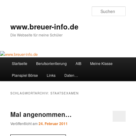
Zum
Zum
primären
sekundären
Such
Inhalt
Inhalt
springen
springen
www.breuer-info.de
Die Webseite für meine Schüler
Hauptmenü
Startseite
Berufsorientierung
AIB
Meine Klasse
Planspiel Börse
Links
Daten…
SCHLAGWORTARCHIV:
STAATSEXAMEN
Mal angenommen…
Veröffentlicht am
24. Februar 2011