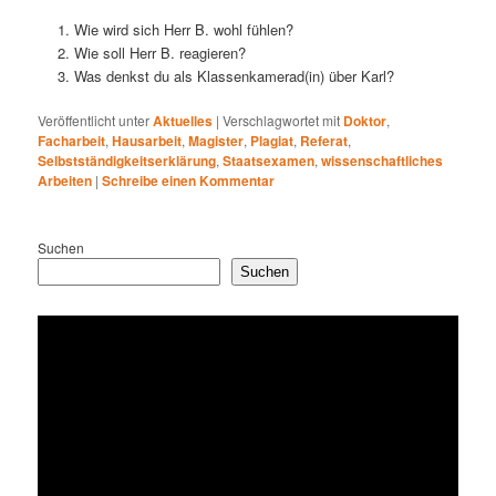
Wie wird sich Herr B. wohl fühlen?
Wie soll Herr B. reagieren?
Was denkst du als Klassenkamerad(in) über Karl?
Veröffentlicht unter
Aktuelles
|
Verschlagwortet mit
Doktor
,
Facharbeit
,
Hausarbeit
,
Magister
,
Plagiat
,
Referat
,
Selbstständigkeitserklärung
,
Staatsexamen
,
wissenschaftliches
Arbeiten
|
Schreibe einen Kommentar
Suchen
Suchen