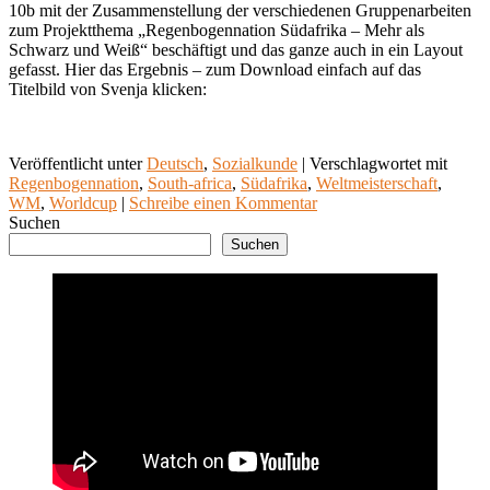
10b mit der Zusammenstellung der verschiedenen Gruppenarbeiten
zum Projektthema „Regenbogennation Südafrika – Mehr als
Schwarz und Weiß“ beschäftigt und das ganze auch in ein Layout
gefasst. Hier das Ergebnis – zum Download einfach auf das
Titelbild von Svenja klicken:
Veröffentlicht unter
Deutsch
,
Sozialkunde
|
Verschlagwortet mit
Regenbogennation
,
South-africa
,
Südafrika
,
Weltmeisterschaft
,
WM
,
Worldcup
|
Schreibe einen Kommentar
Suchen
Suchen