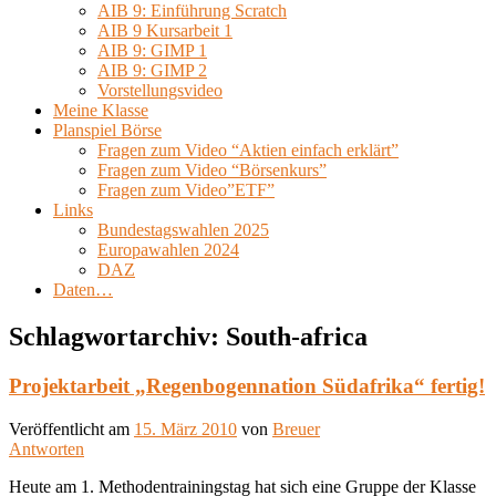
AIB 9: Einführung Scratch
AIB 9 Kursarbeit 1
AIB 9: GIMP 1
AIB 9: GIMP 2
Vorstellungsvideo
Meine Klasse
Planspiel Börse
Fragen zum Video “Aktien einfach erklärt”
Fragen zum Video “Börsenkurs”
Fragen zum Video”ETF”
Links
Bundestagswahlen 2025
Europawahlen 2024
DAZ
Daten…
Schlagwortarchiv:
South-africa
Projektarbeit „Regenbogennation Südafrika“ fertig!
Veröffentlicht am
15. März 2010
von
Breuer
Antworten
Heute am 1. Methodentrainingstag hat sich eine Gruppe der Klasse