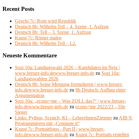
Recent Posts
Geschi 7c: Rom wird Republik
Deutsch 8b: Wilhelm Tell – 4. Szene, 1. Aufzug
Deutsch 8b: Tell – 3. Szene, 1. Aufzug
Kunst 7c: Römer malen
Deutsch 8b: Wilhelm Tell – I.2.
Neueste Kommentare
Sozi 10a: Landtagswahl 2026 – Kandidaten im Netz |
www.breuer-info.dewww.breuer-info.de
zu
Sozi 10a:
Landtagswahlen 2026
Deutsch 8b: Seine Meinung formulieren | www.breuer-
info.dewww.breuer-info.de
zu
8b Deutsch: Aufbau einer
Argumentation
Sozi 10a: „econo=me – Was ZOLL das?“ | www.breuer-
info.dewww.breuer-info.de
zu
econo=me 2022/23 – Die
Sieger
Links: Python, Scratch, KI – LehrerInnenZimmer
zu
AIB 9:
Programmieren mit „Compute it“
Kunst 7c: Portraitfotos - Part II | www.breuer-
info.dewww.breuer-info.de
zu
Kunst 7c: Portraits erstellen