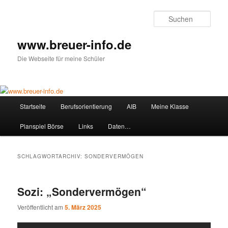
Zum
Zum
primären
sekundären
Such
Inhalt
Inhalt
springen
springen
www.breuer-info.de
Die Webseite für meine Schüler
Hauptmenü
Startseite
Berufsorientierung
AIB
Meine Klasse
Planspiel Börse
Links
Daten…
SCHLAGWORTARCHIV:
SONDERVERMÖGEN
Sozi: „Sondervermögen“
Veröffentlicht am
5. März 2025