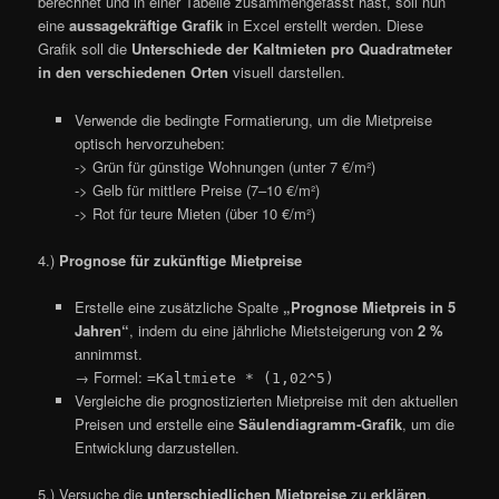
berechnet und in einer Tabelle zusammengefasst hast, soll nun
eine
aussagekräftige Grafik
in Excel erstellt werden. Diese
Grafik soll die
Unterschiede der Kaltmieten pro Quadratmeter
in den verschiedenen Orten
visuell darstellen.
Verwende die bedingte Formatierung, um die Mietpreise
optisch hervorzuheben:
-> Grün für günstige Wohnungen (unter 7 €/m²)
-> Gelb für mittlere Preise (7–10 €/m²)
-> Rot für teure Mieten (über 10 €/m²)
4.)
Prognose für zukünftige Mietpreise
Erstelle eine zusätzliche Spalte
„Prognose Mietpreis in 5
Jahren“
, indem du eine jährliche Mietsteigerung von
2 %
annimmst.
→ Formel:
=Kaltmiete * (1,02^5)
Vergleiche die prognostizierten Mietpreise mit den aktuellen
Preisen und erstelle eine
Säulendiagramm-Grafik
, um die
Entwicklung darzustellen.
5.) Versuche die
unterschiedlichen Mietpreise
zu
erklären
.