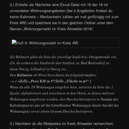
2.) Erstelle als Nächstes eine Excel-Datei mit 16 der 18 rot
umrandeten Wohnungsangeboten (bei 2 Angeboten findest du
keine Kaltmiete – Meckenheim zählen wir mal großzügig mit zum
Kreis AW) und speichere sie in den gleichen Ordner unter dem
Namen „Wohnungsmarkt im Kreis Ahrweiler 2018“:
Als Wohnort gibst du bitte die jeweilige Stadt bzw. Ortsgemeinde ein,
d.h. du ordnest die Stadtteile den Städten zu: Bad Bodendorf ist
dann Sinzig, Löhndorf ist Sinzig etc…
Den
Kaltmiete
-m²-Preis berechnest du folgendermaßen:
–> [
=Zelle „Preis KM in €“/Zelle „Fläche in m²“ ]
Wenn du alle 18 Wohnungen eingeben hast, sortierst du bitte die 2.
Spalte alphabetisch und errechnest in den Orten, in denen mehrere
Wohnungen angeboten werden, den Durchschnittspreis
(= Summe des
Kaltmietpreises pro m² der betreffenden Wohnungen durch Anzahl der
Wohnungen)
sowie einen Gesamt-Durchschnittspreis.
3.) Nachdem du die Mietpreise im Kreis Ahrweiler recherchiert,