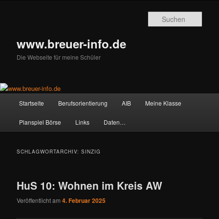
Zum
Zum
primären
sekundären
Such
Inhalt
Inhalt
springen
springen
www.breuer-info.de
Die Webseite für meine Schüler
Hauptmenü
Startseite
Berufsorientierung
AIB
Meine Klasse
Planspiel Börse
Links
Daten…
SCHLAGWORTARCHIV:
SINZIG
HuS 10: Wohnen im Kreis AW
Veröffentlicht am
4. Februar 2025