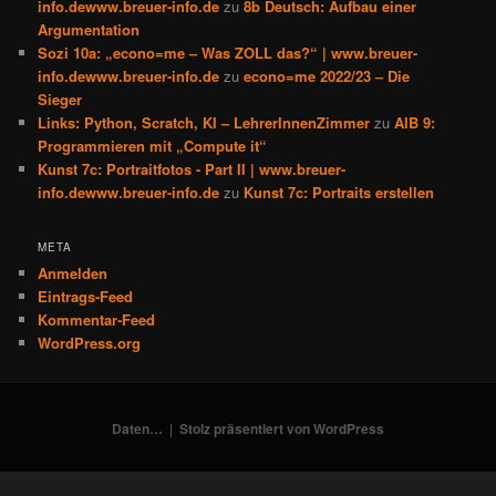
info.dewww.breuer-info.de
zu
8b Deutsch: Aufbau einer
Argumentation
Sozi 10a: „econo=me – Was ZOLL das?“ | www.breuer-
info.dewww.breuer-info.de
zu
econo=me 2022/23 – Die
Sieger
Links: Python, Scratch, KI – LehrerInnenZimmer
zu
AIB 9:
Programmieren mit „Compute it“
Kunst 7c: Portraitfotos - Part II | www.breuer-
info.dewww.breuer-info.de
zu
Kunst 7c: Portraits erstellen
META
Anmelden
Eintrags-Feed
Kommentar-Feed
WordPress.org
Daten…
Stolz präsentiert von WordPress