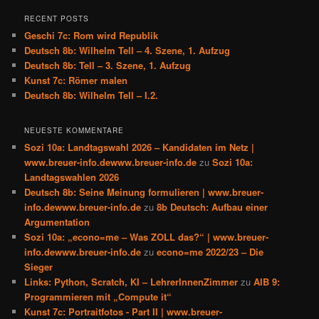
RECENT POSTS
Geschi 7c: Rom wird Republik
Deutsch 8b: Wilhelm Tell – 4. Szene, 1. Aufzug
Deutsch 8b: Tell – 3. Szene, 1. Aufzug
Kunst 7c: Römer malen
Deutsch 8b: Wilhelm Tell – I.2.
NEUESTE KOMMENTARE
Sozi 10a: Landtagswahl 2026 – Kandidaten im Netz |
www.breuer-info.dewww.breuer-info.de
zu
Sozi 10a:
Landtagswahlen 2026
Deutsch 8b: Seine Meinung formulieren | www.breuer-
info.dewww.breuer-info.de
zu
8b Deutsch: Aufbau einer
Argumentation
Sozi 10a: „econo=me – Was ZOLL das?“ | www.breuer-
info.dewww.breuer-info.de
zu
econo=me 2022/23 – Die
Sieger
Links: Python, Scratch, KI – LehrerInnenZimmer
zu
AIB 9:
Programmieren mit „Compute it“
Kunst 7c: Portraitfotos - Part II | www.breuer-