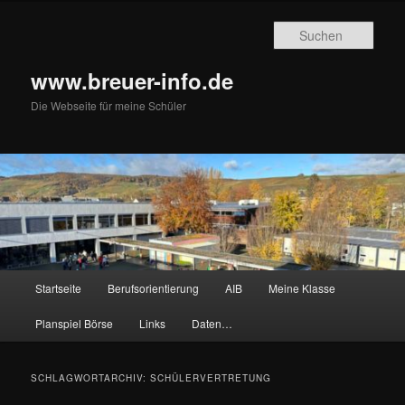
Zum
Zum
primären
sekundären
Such
Inhalt
Inhalt
springen
springen
www.breuer-info.de
Die Webseite für meine Schüler
Hauptmenü
Startseite
Berufsorientierung
AIB
Meine Klasse
Planspiel Börse
Links
Daten…
SCHLAGWORTARCHIV:
SCHÜLERVERTRETUNG