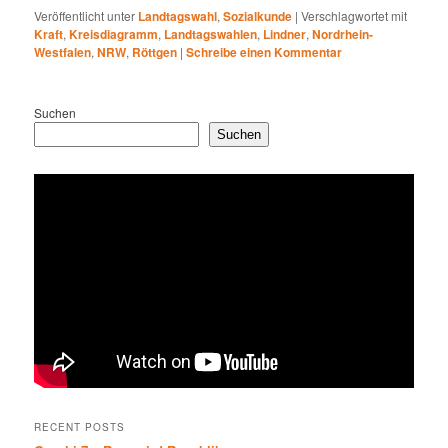
Veröffentlicht unter
Landtagswahl
,
Sozialkunde
|
Verschlagwortet mit
Kraft
,
Kreisdiagramm
,
Landtagswahlen
,
Lindner
,
Nordrhein-
Westfalen
,
NRW
,
Röttgen
|
Schreibe einen Kommentar
Suchen
Suchen
RECENT POSTS