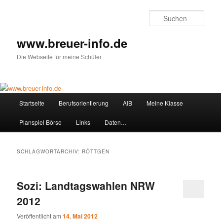
Zum
Zum
primären
sekundären
Such
Inhalt
Inhalt
springen
springen
www.breuer-info.de
Die Webseite für meine Schüler
Hauptmenü
Startseite
Berufsorientierung
AIB
Meine Klasse
Planspiel Börse
Links
Daten…
SCHLAGWORTARCHIV:
RÖTTGEN
Sozi: Landtagswahlen NRW
2012
Veröffentlicht am
14. Mai 2012