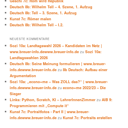
Geschi 7c: Rom wird Republik
Deutsch 8b: Wilhelm Tell – 4. Szene, 1. Aufzug
Deutsch 8b: Tell – 3. Szene, 1. Aufzug
Kunst 7c: Römer malen
Deutsch 8b: Wilhelm Tell – I.2.
NEUESTE KOMMENTARE
Sozi 10a: Landtagswahl 2026 – Kandidaten im Netz |
www.breuer-info.dewww.breuer-info.de
zu
Sozi 10a:
Landtagswahlen 2026
Deutsch 8b: Seine Meinung formulieren | www.breuer-
info.dewww.breuer-info.de
zu
8b Deutsch: Aufbau einer
Argumentation
Sozi 10a: „econo=me – Was ZOLL das?“ | www.breuer-
info.dewww.breuer-info.de
zu
econo=me 2022/23 – Die
Sieger
Links: Python, Scratch, KI – LehrerInnenZimmer
zu
AIB 9:
Programmieren mit „Compute it“
Kunst 7c: Portraitfotos - Part II | www.breuer-
info.dewww.breuer-info.de
zu
Kunst 7c: Portraits erstellen