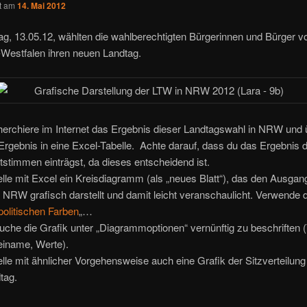
ht am
14. Mai 2012
g, 13.05.12, wählten die wahlberechtigten Bürgerinnen und Bürger v
-Westfalen ihren neuen Landtag.
erchiere im Internet das Ergebnis dieser Landtagswahl in NRW und 
Ergebnis in eine Excel-Tabelle. Achte darauf, dass du das Ergebnis 
tstimmen einträgst, da dieses entscheidend ist.
elle mit Excel ein Kreisdiagramm (als „neues Blatt“), das den Ausga
n NRW grafisch darstellt und damit leicht veranschaulicht. Verwende
politischen Farben
„…
uche die Grafik unter „Diagrammoptionen“ vernünftig zu beschriften (T
einame, Werte).
elle mit ähnlicher Vorgehensweise auch eine Grafik der Sitzverteilun
tag.