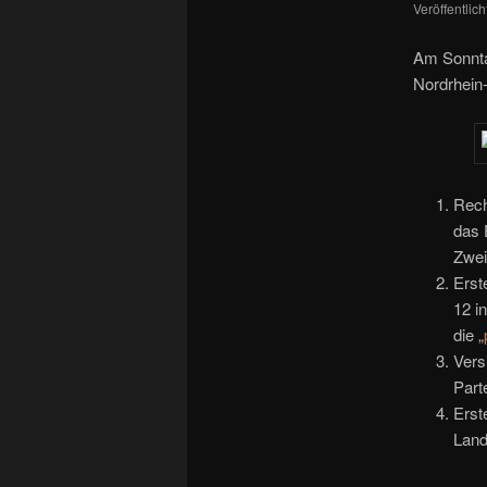
Veröffentlic
Am Sonnta
Nordrhein
Rech
das 
Zwei
Erst
12 i
die „
Vers
Part
Erst
Land