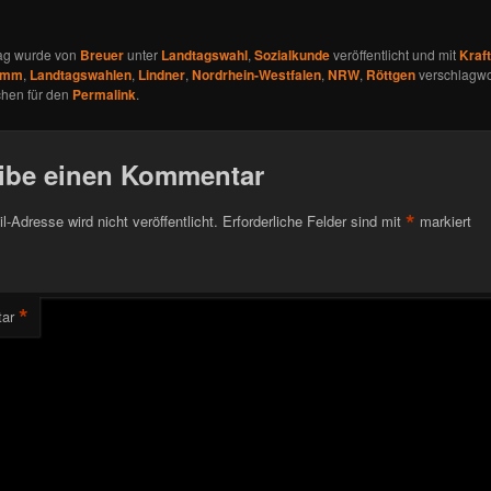
rag wurde von
Breuer
unter
Landtagswahl
,
Sozialkunde
veröffentlicht und mit
Kraft
ramm
,
Landtagswahlen
,
Lindner
,
Nordrhein-Westfalen
,
NRW
,
Röttgen
verschlagwor
chen für den
Permalink
.
ibe einen Kommentar
*
l-Adresse wird nicht veröffentlicht.
Erforderliche Felder sind mit
markiert
*
ar