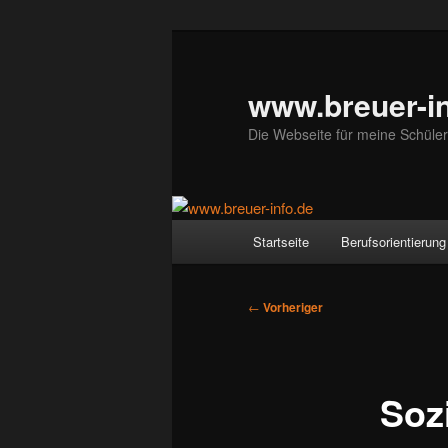
Zum
primären
Inhalt
www.breuer-in
springen
Die Webseite für meine Schüler
Hauptmenü
Startseite
Berufsorientierung
Beitragsnavigation
←
Vorheriger
Soz