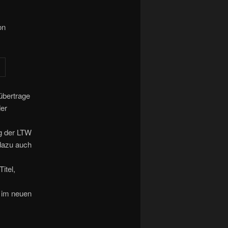
on
übertrage
der
ng der LTW
 dazu auch
itel,
g im neuen