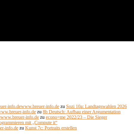
uer-info.dewww.breuer-info.de
zu
Sozi 10a: Landtagswahlen 2026
www.breuer-info.de
zu
8b Deutsch: Aufbau einer Argumentation
ewww.breuer-info.de
zu
econo=me 2022/23 – Die Sieger
ogrammieren mit „Compute it“
er-info.de
zu
Kunst 7c: Portraits erstellen