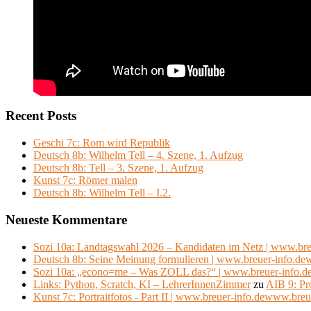
Recent Posts
Geschi 7c: Rom wird Republik
Deutsch 8b: Wilhelm Tell – 4. Szene, 1. Aufzug
Deutsch 8b: Tell – 3. Szene, 1. Aufzug
Kunst 7c: Römer malen
Deutsch 8b: Wilhelm Tell – I.2.
Neueste Kommentare
Sozi 10a: Landtagswahl 2026 – Kandidaten im Netz | www.bre
Deutsch 8b: Seine Meinung formulieren | www.breuer-info.de
Sozi 10a: „econo=me – Was ZOLL das?“ | www.breuer-info.d
Links: Python, Scratch, KI – LehrerInnenZimmer
zu
AIB 9: Pr
Kunst 7c: Portraitfotos - Part II | www.breuer-info.dewww.breu