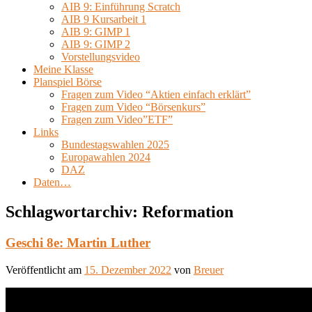
AIB 9: Einführung Scratch
AIB 9 Kursarbeit 1
AIB 9: GIMP 1
AIB 9: GIMP 2
Vorstellungsvideo
Meine Klasse
Planspiel Börse
Fragen zum Video “Aktien einfach erklärt”
Fragen zum Video “Börsenkurs”
Fragen zum Video”ETF”
Links
Bundestagswahlen 2025
Europawahlen 2024
DAZ
Daten…
Schlagwortarchiv:
Reformation
Geschi 8e: Martin Luther
Veröffentlicht am
15. Dezember 2022
von
Breuer