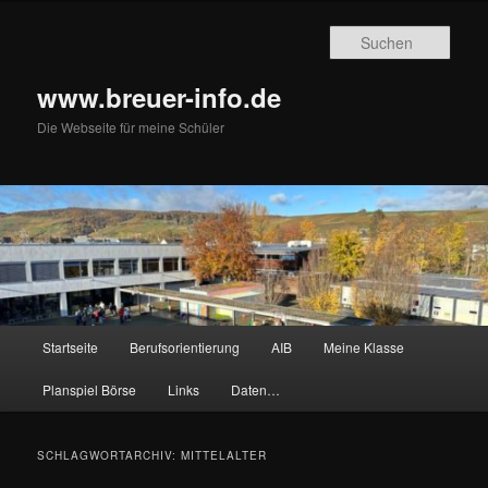
Zum
Zum
primären
sekundären
Such
Inhalt
Inhalt
springen
springen
www.breuer-info.de
Die Webseite für meine Schüler
Hauptmenü
Startseite
Berufsorientierung
AIB
Meine Klasse
Planspiel Börse
Links
Daten…
SCHLAGWORTARCHIV:
MITTELALTER