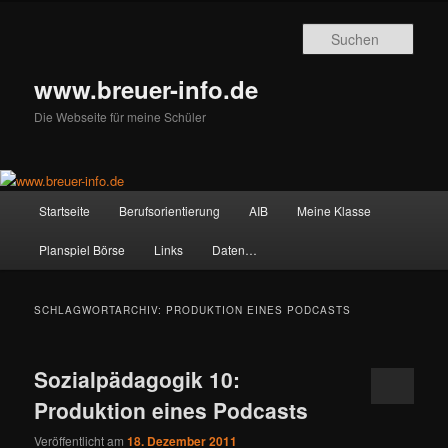
Zum
Zum
primären
sekundären
Such
Inhalt
Inhalt
springen
springen
www.breuer-info.de
Die Webseite für meine Schüler
Hauptmenü
Startseite
Berufsorientierung
AIB
Meine Klasse
Planspiel Börse
Links
Daten…
SCHLAGWORTARCHIV:
PRODUKTION EINES PODCASTS
Sozialpädagogik 10:
Produktion eines Podcasts
Veröffentlicht am
18. Dezember 2011