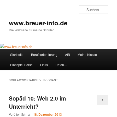
Zum
Zum
primären
sekundären
Such
Inhalt
Inhalt
springen
springen
www.breuer-info.de
Die Webseite für meine Schüler
Hauptmenü
Startseite
Berufsorientierung
AIB
Meine Klasse
Planspiel Börse
Links
Daten…
SCHLAGWORTARCHIV:
PODCAST
Sopäd 10: Web 2.0 im
1
Unterricht?
Veröffentlicht am
18. Dezember 2013