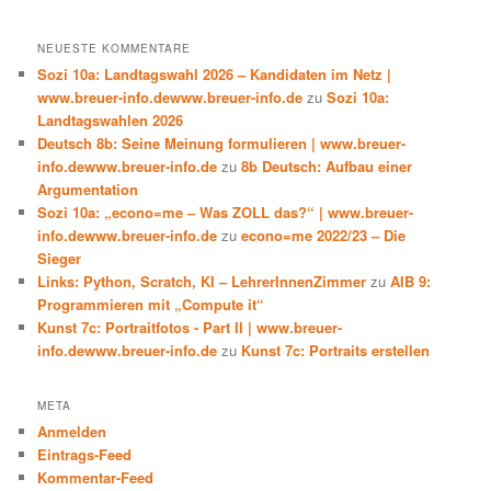
NEUESTE KOMMENTARE
Sozi 10a: Landtagswahl 2026 – Kandidaten im Netz |
www.breuer-info.dewww.breuer-info.de
zu
Sozi 10a:
Landtagswahlen 2026
Deutsch 8b: Seine Meinung formulieren | www.breuer-
info.dewww.breuer-info.de
zu
8b Deutsch: Aufbau einer
Argumentation
Sozi 10a: „econo=me – Was ZOLL das?“ | www.breuer-
info.dewww.breuer-info.de
zu
econo=me 2022/23 – Die
Sieger
Links: Python, Scratch, KI – LehrerInnenZimmer
zu
AIB 9:
Programmieren mit „Compute it“
Kunst 7c: Portraitfotos - Part II | www.breuer-
info.dewww.breuer-info.de
zu
Kunst 7c: Portraits erstellen
META
Anmelden
Eintrags-Feed
Kommentar-Feed