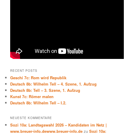
RECENT POSTS
Geschi 7c: Rom wird Republik
Deutsch 8b: Wilhelm Tell – 4. Szene, 1. Aufzug
Deutsch 8b: Tell – 3. Szene, 1. Aufzug
Kunst 7c: Römer malen
Deutsch 8b: Wilhelm Tell – I.2.
NEUESTE KOMMENTARE
Sozi 10a: Landtagswahl 2026 – Kandidaten im Netz |
www.breuer-info.dewww.breuer-info.de
zu
Sozi 10a: