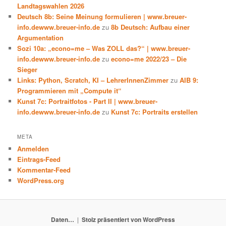
Landtagswahlen 2026
Deutsch 8b: Seine Meinung formulieren | www.breuer-
info.dewww.breuer-info.de
zu
8b Deutsch: Aufbau einer
Argumentation
Sozi 10a: „econo=me – Was ZOLL das?“ | www.breuer-
info.dewww.breuer-info.de
zu
econo=me 2022/23 – Die
Sieger
Links: Python, Scratch, KI – LehrerInnenZimmer
zu
AIB 9:
Programmieren mit „Compute it“
Kunst 7c: Portraitfotos - Part II | www.breuer-
info.dewww.breuer-info.de
zu
Kunst 7c: Portraits erstellen
META
Anmelden
Eintrags-Feed
Kommentar-Feed
WordPress.org
Daten…
Stolz präsentiert von WordPress