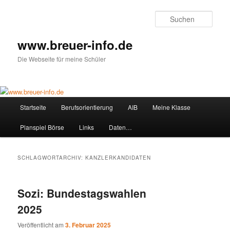
Zum
Zum
primären
sekundären
Such
Inhalt
Inhalt
springen
springen
www.breuer-info.de
Die Webseite für meine Schüler
Hauptmenü
Startseite
Berufsorientierung
AIB
Meine Klasse
Planspiel Börse
Links
Daten…
SCHLAGWORTARCHIV:
KANZLERKANDIDATEN
Sozi: Bundestagswahlen
2025
Veröffentlicht am
3. Februar 2025