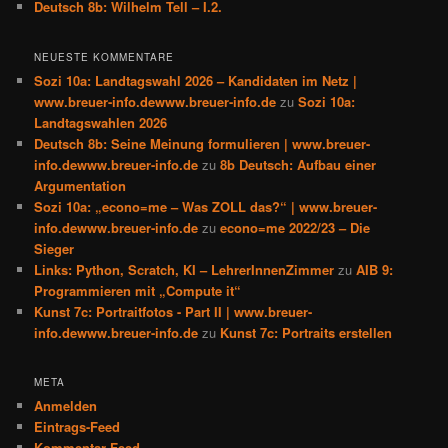
Deutsch 8b: Wilhelm Tell – I.2.
NEUESTE KOMMENTARE
Sozi 10a: Landtagswahl 2026 – Kandidaten im Netz |
www.breuer-info.dewww.breuer-info.de
zu
Sozi 10a:
Landtagswahlen 2026
Deutsch 8b: Seine Meinung formulieren | www.breuer-
info.dewww.breuer-info.de
zu
8b Deutsch: Aufbau einer
Argumentation
Sozi 10a: „econo=me – Was ZOLL das?“ | www.breuer-
info.dewww.breuer-info.de
zu
econo=me 2022/23 – Die
Sieger
Links: Python, Scratch, KI – LehrerInnenZimmer
zu
AIB 9:
Programmieren mit „Compute it“
Kunst 7c: Portraitfotos - Part II | www.breuer-
info.dewww.breuer-info.de
zu
Kunst 7c: Portraits erstellen
META
Anmelden
Eintrags-Feed
Kommentar-Feed