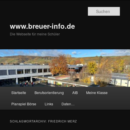
Zum
Zum
primären
sekundären
Such
Inhalt
Inhalt
springen
springen
www.breuer-info.de
Die Webseite für meine Schüler
Hauptmenü
Startseite
Berufsorientierung
AIB
Meine Klasse
Planspiel Börse
Links
Daten…
SCHLAGWORTARCHIV:
FRIEDRICH MERZ