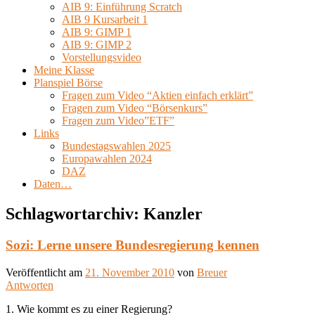
AIB 9: Einführung Scratch
AIB 9 Kursarbeit 1
AIB 9: GIMP 1
AIB 9: GIMP 2
Vorstellungsvideo
Meine Klasse
Planspiel Börse
Fragen zum Video “Aktien einfach erklärt”
Fragen zum Video “Börsenkurs”
Fragen zum Video”ETF”
Links
Bundestagswahlen 2025
Europawahlen 2024
DAZ
Daten…
Schlagwortarchiv:
Kanzler
Sozi: Lerne unsere Bundesregierung kennen
Veröffentlicht am
21. November 2010
von
Breuer
Antworten
1. Wie kommt es zu einer Regierung?