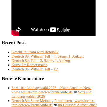
Recent Posts
Geschi 7c: Rom wird Republik
Deutsch 8b: Wilhelm Tell – 4. Szene, 1. Aufzug
Deutsch 8b: Tell – 3. Szene, 1. Aufzug
Kunst 7c: Römer malen
Deutsch 8b: Wilhelm Tell – I.2.
Neueste Kommentare
Sozi 10a: Landtagswahl 2026 – Kandidaten im Netz |
www.breuer-info.dewww.breuer-info.de
zu
Sozi 10a:
Landtagswahlen 2026
Deutsch 8b: Seine Meinung formulieren | www.breuer-
info.dewww.breuer-info.de
zu
8b Deutsch: Aufbau einer