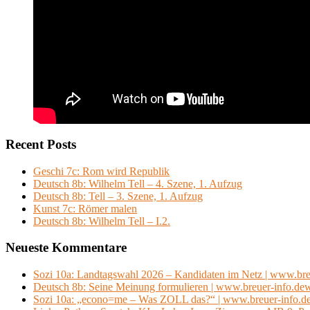
Recent Posts
Geschi 7c: Rom wird Republik
Deutsch 8b: Wilhelm Tell – 4. Szene, 1. Aufzug
Deutsch 8b: Tell – 3. Szene, 1. Aufzug
Kunst 7c: Römer malen
Deutsch 8b: Wilhelm Tell – I.2.
Neueste Kommentare
Sozi 10a: Landtagswahl 2026 – Kandidaten im Netz | www.bre
Deutsch 8b: Seine Meinung formulieren | www.breuer-info.de
Sozi 10a: „econo=me – Was ZOLL das?“ | www.breuer-info.d