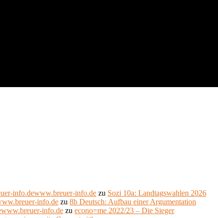
uer-info.dewww.breuer-info.de
zu
Sozi 10a: Landtagswahlen 2026
www.breuer-info.de
zu
8b Deutsch: Aufbau einer Argumentation
ewww.breuer-info.de
zu
econo=me 2022/23 – Die Sieger