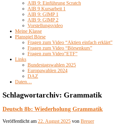
AIB 9: Einführung Scratch
AIB 9 Kursarbeit 1
AIB 9: GIMP 1
AIB 9: GIMP 2
Vorstellungsvideo
Meine Klasse
Planspiel Börse
Fragen zum Video “Aktien einfach erklärt”
Fragen zum Video “Börsenkurs”
Fragen zum Video”ETF”
Links
Bundestagswahlen 2025
Europawahlen 2024
DAZ
Daten…
Schlagwortarchiv:
Grammatik
Deutsch 8b: Wiederholung Grammatik
Veröffentlicht am
22. August 2025
von
Breuer