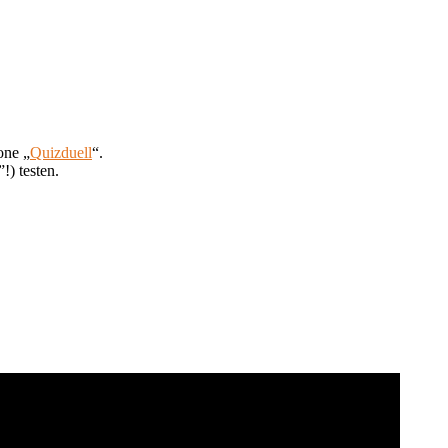
one „
Quizduell
“.
) testen.