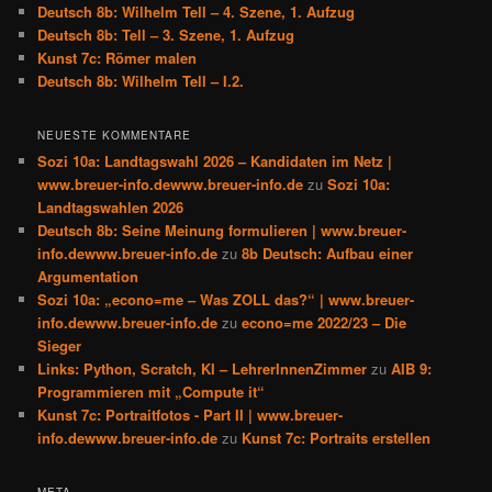
Deutsch 8b: Wilhelm Tell – 4. Szene, 1. Aufzug
Deutsch 8b: Tell – 3. Szene, 1. Aufzug
Kunst 7c: Römer malen
Deutsch 8b: Wilhelm Tell – I.2.
NEUESTE KOMMENTARE
Sozi 10a: Landtagswahl 2026 – Kandidaten im Netz |
www.breuer-info.dewww.breuer-info.de
zu
Sozi 10a:
Landtagswahlen 2026
Deutsch 8b: Seine Meinung formulieren | www.breuer-
info.dewww.breuer-info.de
zu
8b Deutsch: Aufbau einer
Argumentation
Sozi 10a: „econo=me – Was ZOLL das?“ | www.breuer-
info.dewww.breuer-info.de
zu
econo=me 2022/23 – Die
Sieger
Links: Python, Scratch, KI – LehrerInnenZimmer
zu
AIB 9:
Programmieren mit „Compute it“
Kunst 7c: Portraitfotos - Part II | www.breuer-
info.dewww.breuer-info.de
zu
Kunst 7c: Portraits erstellen