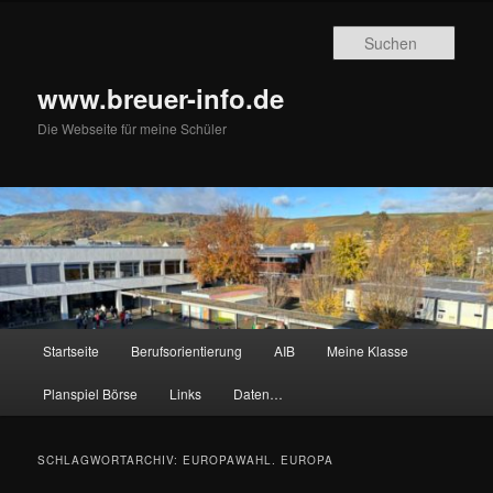
Zum
Zum
primären
sekundären
Such
Inhalt
Inhalt
springen
springen
www.breuer-info.de
Die Webseite für meine Schüler
Hauptmenü
Startseite
Berufsorientierung
AIB
Meine Klasse
Planspiel Börse
Links
Daten…
SCHLAGWORTARCHIV:
EUROPAWAHL. EUROPA