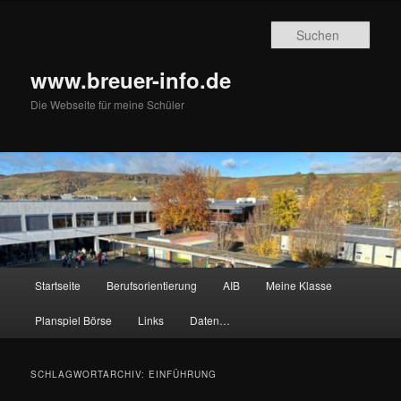
Zum
Zum
primären
sekundären
Such
Inhalt
Inhalt
springen
springen
www.breuer-info.de
Die Webseite für meine Schüler
Hauptmenü
Startseite
Berufsorientierung
AIB
Meine Klasse
Planspiel Börse
Links
Daten…
SCHLAGWORTARCHIV:
EINFÜHRUNG